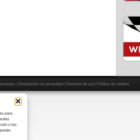
el
volumen.
eservados.
|
Declaración de privacidad
|
Terminos de uso
|
Política de cookies
ies para
 estas
ción o las
, puede