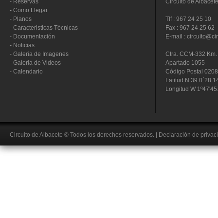
-
Reservas
Circuito de Albacet
-
Como Llegar
-
Planos
Tlf : 967 24 25 10
-
Caracteristicas Técnicas
Fax : 967 24 25 62
-
Documentación
E-mail : circuito@ci
-
Noticias
-
Galeria de Imagenes
Ctra. CCM-332 Km. 
-
Galeria de Videos
Apartado 1055
-
Calendario
Código Postal 020
Latitud N 39 0´28.1
Longitud W 1º47'45
Circuito de Albacete
© Todos los derechos reservados.
|
Declaración de privac