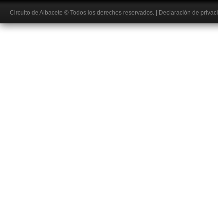
Circuito de Albacete
© Todos los derechos reservados.
|
Declaración de privac