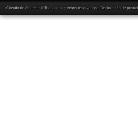
Circuito de Albacete
© Todos los derechos reservados.
|
Declaración de privac