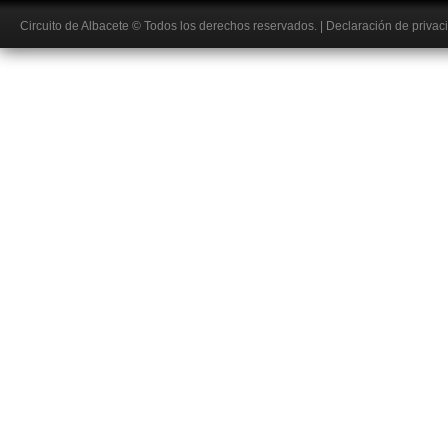
Circuito de Albacete
© Todos los derechos reservados.
|
Declaración de privac