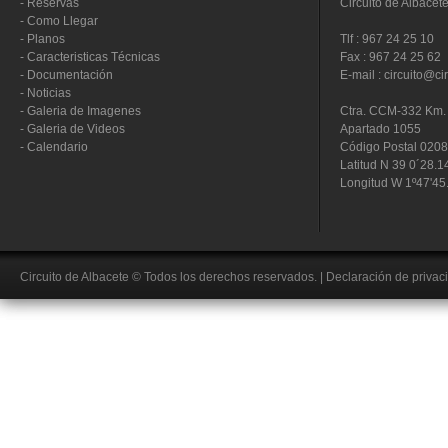
-
Reservas
Circuito de Albacet
-
Como Llegar
-
Planos
Tlf : 967 24 25 10
-
Caracteristicas Técnicas
Fax : 967 24 25 62
-
Documentación
E-mail : circuito@ci
-
Noticias
-
Galeria de Imagenes
Ctra. CCM-332 Km. 
-
Galeria de Videos
Apartado 1055
-
Calendario
Código Postal 020
Latitud N 39 0´28.1
Longitud W 1º47'45
Circuito de Albacete
© Todos los derechos reservados.
|
Declaración de privac