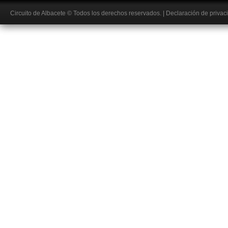
Circuito de Albacete
© Todos los derechos reservados.
|
Declaración de privac