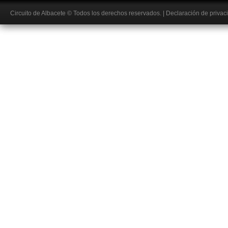
Circuito de Albacete
© Todos los derechos reservados.
|
Declaración de privac