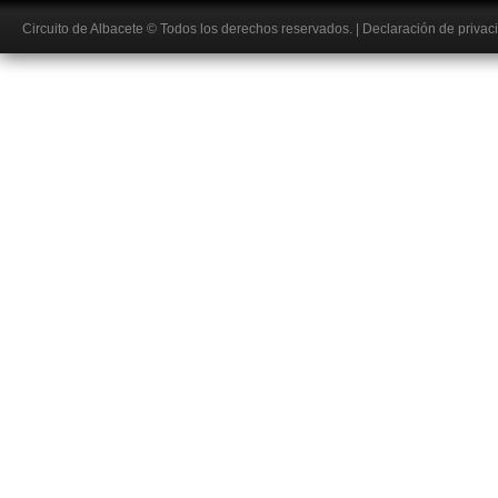
Circuito de Albacete
© Todos los derechos reservados.
|
Declaración de privac