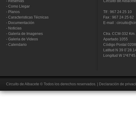
-
Reservas
Circuito de Albacet
-
Como Llegar
-
Planos
Tlf : 967 24 25 10
-
Caracteristicas Técnicas
Fax : 967 24 25 62
-
Documentación
E-mail : circuito@ci
-
Noticias
-
Galeria de Imagenes
Ctra. CCM-332 Km. 
-
Galeria de Videos
Apartado 1055
-
Calendario
Código Postal 020
Latitud N 39 0´28.1
Longitud W 1º47'45
Circuito de Albacete
© Todos los derechos reservados.
|
Declaración de privac