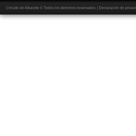
Circuito de Albacete
© Todos los derechos reservados.
|
Declaración de privac