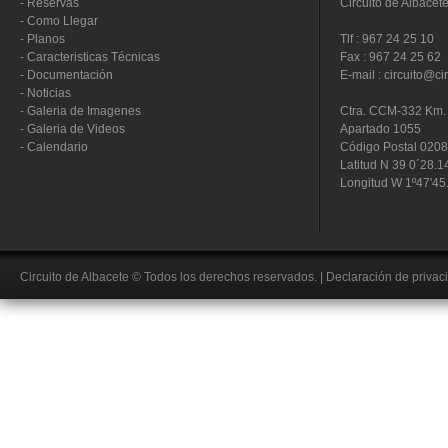
-
Reservas
Circuito de Albacet
-
Como Llegar
-
Planos
Tlf : 967 24 25 10
-
Caracteristicas Técnicas
Fax : 967 24 25 62
-
Documentación
E-mail : circuito@ci
-
Noticias
-
Galeria de Imagenes
Ctra. CCM-332 Km. 
-
Galeria de Videos
Apartado 1055
-
Calendario
Código Postal 020
Latitud N 39 0´28.1
Longitud W 1º47'45
Circuito de Albacete
© Todos los derechos reservados.
|
Declaración de privac