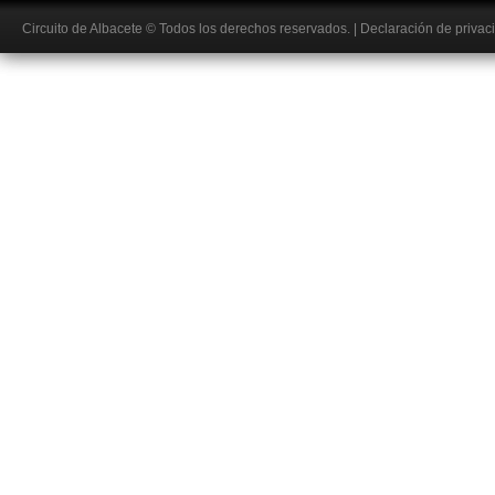
Circuito de Albacete
© Todos los derechos reservados.
|
Declaración de privac