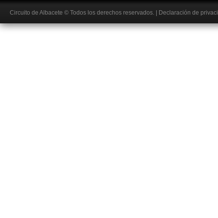
Circuito de Albacete
© Todos los derechos reservados.
|
Declaración de privac