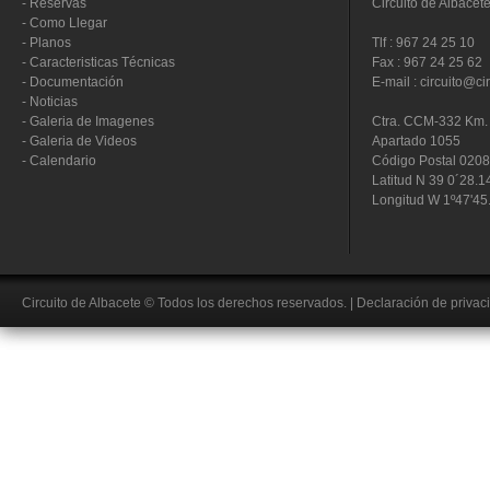
-
Reservas
Circuito de Albacet
-
Como Llegar
-
Planos
Tlf : 967 24 25 10
-
Caracteristicas Técnicas
Fax : 967 24 25 62
-
Documentación
E-mail : circuito@ci
-
Noticias
-
Galeria de Imagenes
Ctra. CCM-332 Km. 
-
Galeria de Videos
Apartado 1055
-
Calendario
Código Postal 020
Latitud N 39 0´28.1
Longitud W 1º47'45
Circuito de Albacete
© Todos los derechos reservados.
|
Declaración de privac