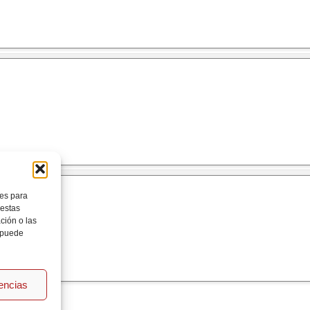
ies para
 estas
ción o las
, puede
rencias