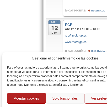
CATEGORÍAS:
RESERVADA
ABR
RGP
12
Abr 12 a las 10:00 – 18:00
Dom
rgp@motorgp.es
www.motorgp.es
CATEGORÍAS:
RESERVADA
Gestionar el consentimiento de las cookies
ABR
AB RIDERS
18
Para ofrecer las mejores experiencias, utilizamos tecnologías como las cook
Abr 18 a las 10:00 – 18:00
almacenar y/o acceder a la información del dispositivo. El consentimiento de
Sáb
jesus@abriders.com
tecnologías nos permitirá procesar datos como el comportamiento de navega
identificaciones únicas en este sitio. No consentir o retirar el consentimiento
www.abriders.com
afectar negativamente a ciertas características y funciones.
CATEGORÍAS:
RESERVADA
Aceptar cookies
Solo funcionales
Ver prefe
DICIEMBRE 2025 – ABRIL 2026