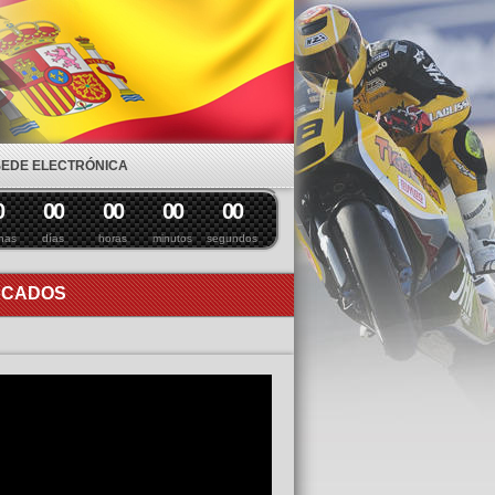
SEDE ELECTRÓNICA
0
0
0
0
0
0
0
0
0
nas
días
horas
minutos
segundos
ACADOS