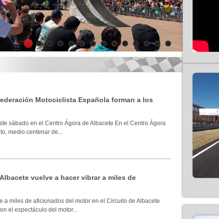
1
2
3
4
5
6
7
8
9
10
11
12
13
14
 Federación Motociclista Española forman a los
ste sábado en el Centro Ágora de Albacete En el Centro Ágora
to, medio centenar de...
 Albacete vuelve a hacer vibrar a miles de
 a miles de aficionados del motor en el Circuito de Albacete
n el espectáculo del motor...