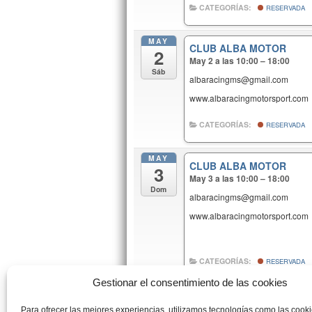
CATEGORÍAS:
RESERVADA
MAY
CLUB ALBA MOTOR
2
May 2 a las 10:00 – 18:00
Sáb
albaracingms@gmail.com
www.albaracingmotorsport.com
CATEGORÍAS:
RESERVADA
MAY
CLUB ALBA MOTOR
3
May 3 a las 10:00 – 18:00
Dom
albaracingms@gmail.com
www.albaracingmotorsport.com
CATEGORÍAS:
RESERVADA
Gestionar el consentimiento de las cookies
MAY
RGP
9
Para ofrecer las mejores experiencias, utilizamos tecnologías como las cook