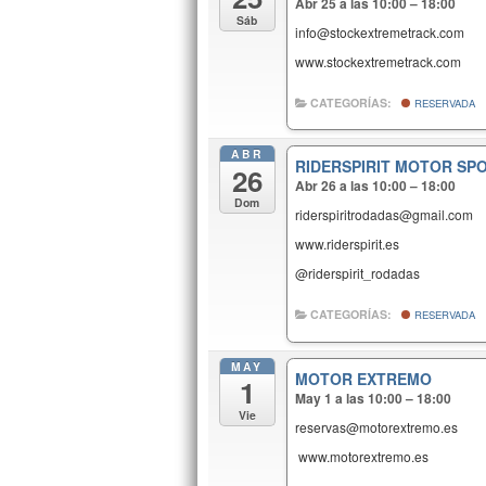
Abr 25 a las 10:00 – 18:00
Sáb
info@stockextremetrack.com
www.stockextremetrack.com
CATEGORÍAS:
RESERVADA
ABR
RIDERSPIRIT MOTOR SP
26
Abr 26 a las 10:00 – 18:00
Dom
riderspiritrodadas@gmail.com
www.riderspirit.es
@riderspirit_rodadas
CATEGORÍAS:
RESERVADA
MAY
MOTOR EXTREMO
1
May 1 a las 10:00 – 18:00
Vie
reservas@motorextremo.es
www.motorextremo.es