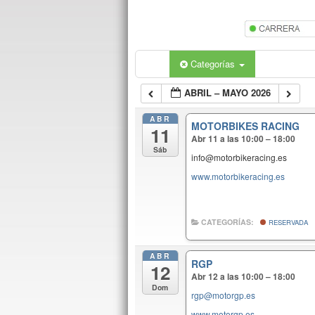
Categorías
ABRIL – MAYO 2026
ABR
MOTORBIKES RACING
11
Abr 11 a las 10:00 – 18:00
Sáb
info@motorbikeracing.es
www.motorbikeracing.es
CATEGORÍAS:
RESERVADA
ABR
RGP
12
Abr 12 a las 10:00 – 18:00
Dom
rgp@motorgp.es
www.motorgp.es