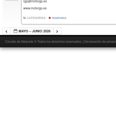
rgp@motorgp.es
www.motorgp.es
CATEGORÍAS:
RESERVADA
MAYO – JUNIO 2026
Circuito de Albacete
© Todos los derechos reservados.
|
Declaración de privac