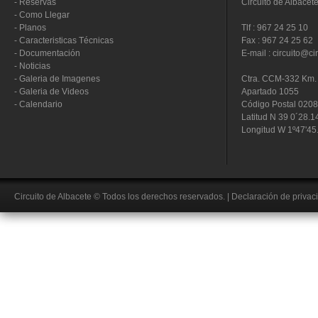
-
Reservas
Circuito de Albacet
-
Como Llegar
-
Planos
Tlf : 967 24 25 10
-
Caracteristicas Técnicas
Fax : 967 24 25 62
-
Documentación
E-mail : circuito@ci
-
Noticias
-
Galeria de Imagenes
Ctra. CCM-332 Km. 
-
Galeria de Videos
Apartado 1055
-
Calendario
Código Postal 020
Latitud N 39 0´28.1
Longitud W 1º47'45
Circuito de Albacete
© Todos los derechos reservados.
|
Declaración de privac