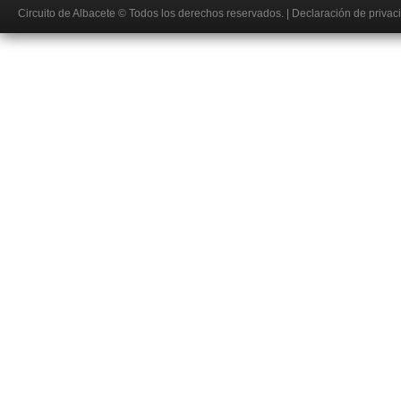
Circuito de Albacete
© Todos los derechos reservados.
|
Declaración de privac