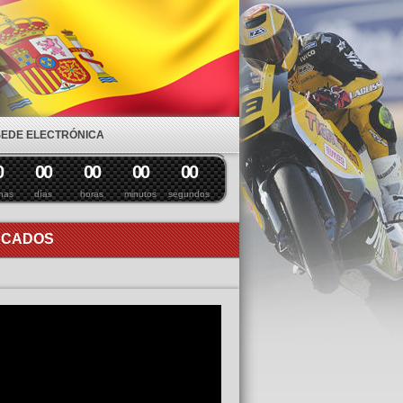
SEDE ELECTRÓNICA
0
0
0
0
0
0
0
0
0
nas
días
horas
minutos
segundos
ACADOS