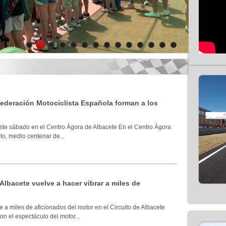
1
2
3
4
5
6
7
8
9
10
11
12
13
14
 Federación Motociclista Española forman a los
ste sábado en el Centro Ágora de Albacete En el Centro Ágora
to, medio centenar de...
 Albacete vuelve a hacer vibrar a miles de
 a miles de aficionados del motor en el Circuito de Albacete
n el espectáculo del motor...