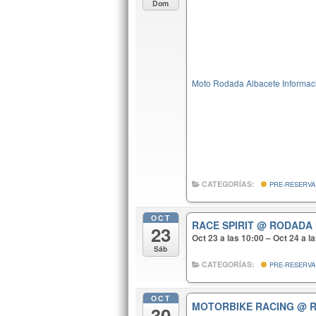
Dom
Moto Rodada Albacete Informaci
CATEGORÍAS:
PRE-RESERVA
OCT
RACE SPIRIT
@ RODADA 
23
Oct 23 a las 10:00 – Oct 24 a l
Sáb
CATEGORÍAS:
PRE-RESERVA
OCT
MOTORBIKE RACING
@ 
30