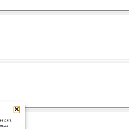
ies para
 estas