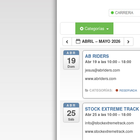
Categorías
ABRIL – MAYO 2026
ABR
AB RIDERS
19
Abr 19 a las 10:00 – 18:00
Dom
jesus@abriders.com
www.abriders.com
CATEGORÍAS:
RESERVADA
ABR
STOCK EXTREME TRACK
25
Abr 25 a las 10:00 – 18:00
Sáb
info@stockextremetrack.com
www.stockextremetrack.com