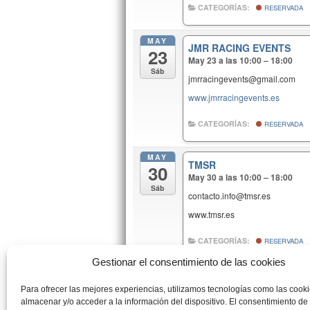
CATEGORÍAS:
RESERVADA
MAY
JMR RACING EVENTS
23
May 23 a las 10:00 – 18:00
Sáb
jmrracingevents@gmail.com
www.jmrracingevents.es
CATEGORÍAS:
RESERVADA
MAY
TMSR
30
May 30 a las 10:00 – 18:00
Sáb
contacto.info@tmsr.es
www.tmsr.es
CATEGORÍAS:
RESERVADA
Gestionar el consentimiento de las cookies
MAY
TMSR
31
Para ofrecer las mejores experiencias, utilizamos tecnologías como las cook
May 31 a las 10:00 – 18:00
almacenar y/o acceder a la información del dispositivo. El consentimiento de
Dom