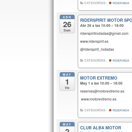
CATEGORÍAS:
RESERVADA
ABR
RIDERSPIRIT MOTOR SP
26
Abr 26 a las 10:00 – 18:00
Dom
riderspiritrodadas@gmail.com
www.riderspirit.es
@riderspirit_rodadas
CATEGORÍAS:
RESERVADA
MAY
MOTOR EXTREMO
1
May 1 a las 10:00 – 18:00
Vie
reservas@motorextremo.es
www.motorextremo.es
CATEGORÍAS:
RESERVADA
MAY
CLUB ALBA MOTOR
2