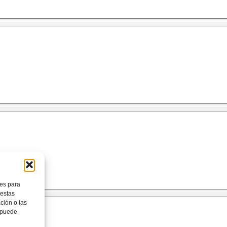
ies para
 estas
ción o las
, puede