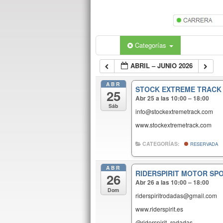
Categorías
ABRIL – JUNIO 2026
ABR
STOCK EXTREME TRACK
25
Abr 25 a las 10:00 – 18:00
Sáb
info@stockextremetrack.com
www.stockextremetrack.com
CATEGORÍAS:
RESERVADA
ABR
RIDERSPIRIT MOTOR SP
26
Abr 26 a las 10:00 – 18:00
Dom
riderspiritrodadas@gmail.com
www.riderspirit.es
@riderspirit_rodadas