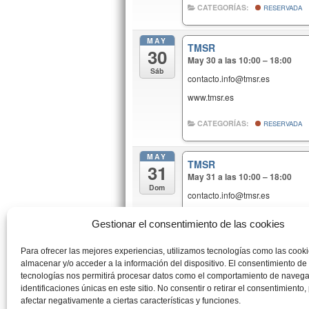
CATEGORÍAS:
RESERVADA
MAY
TMSR
30
May 30 a las 10:00 – 18:00
Sáb
contacto.info@tmsr.es
www.tmsr.es
CATEGORÍAS:
RESERVADA
MAY
TMSR
31
May 31 a las 10:00 – 18:00
Dom
contacto.info@tmsr.es
www.tmsr.es
Gestionar el consentimiento de las cookies
CATEGORÍAS:
RESERVADA
Para ofrecer las mejores experiencias, utilizamos tecnologías como las cook
almacenar y/o acceder a la información del dispositivo. El consentimiento de
JUN
tecnologías nos permitirá procesar datos como el comportamiento de navega
RESERVADA
5
identificaciones únicas en este sitio. No consentir o retirar el consentimiento
Jun 5 a las 10:00 – 18:00
afectar negativamente a ciertas características y funciones.
Vie