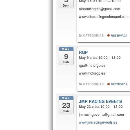
May 3 a las 10:00 – 18:00
Dom
albaracingms@gmail.com
www.albaracingmotorsport.com
CATEGORÍAS:
RESERVADA
MAY
RGP
9
May 9 a las 10:00 – 18:00
Sáb
rgp@motorgp.es
www.motorgp.es
CATEGORÍAS:
RESERVADA
MAY
JMR RACING EVENTS
23
May 23 a las 10:00 – 18:00
Sáb
jmrracingevents@gmail.com
www.jmrracingevents.es