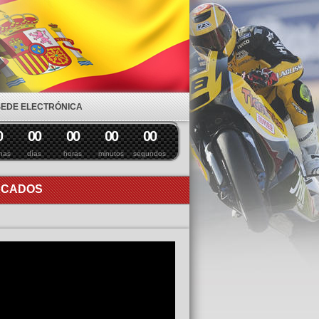
SEDE ELECTRÓNICA
0
0
0
0
0
0
0
0
0
nas
días
horas
minutos
segundos
ACADOS