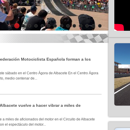
1
2
3
4
5
6
7
8
9
10
11
12
13
14
 Federación Motociclista Española forman a los
ste sábado en el Centro Ágora de Albacete En el Centro Ágora
to, medio centenar de...
 Albacete vuelve a hacer vibrar a miles de
 a miles de aficionados del motor en el Circuito de Albacete
n el espectáculo del motor...