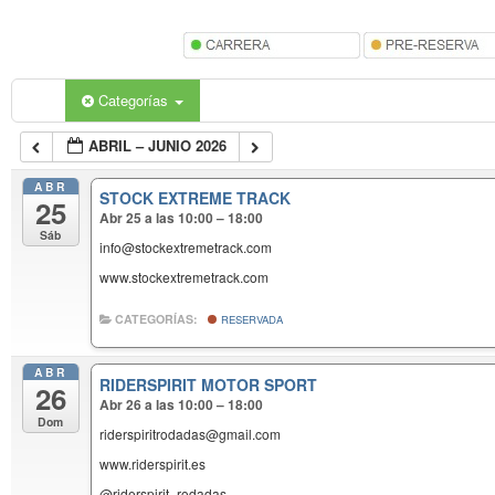
Categorías
ABRIL – JUNIO 2026
ABR
STOCK EXTREME TRACK
25
Abr 25 a las 10:00 – 18:00
Sáb
info@stockextremetrack.com
www.stockextremetrack.com
CATEGORÍAS:
RESERVADA
ABR
RIDERSPIRIT MOTOR SPORT
26
Abr 26 a las 10:00 – 18:00
Dom
riderspiritrodadas@gmail.com
www.riderspirit.es
@riderspirit_rodadas