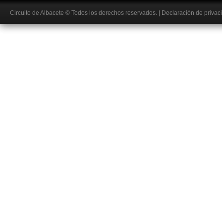
Circuito de Albacete
© Todos los derechos reservados.
|
Declaración de privac