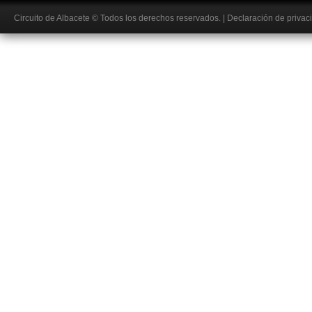
Circuito de Albacete
© Todos los derechos reservados.
|
Declaración de privac