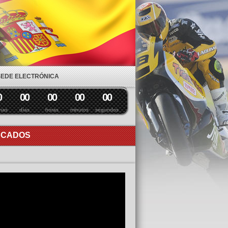
SEDE ELECTRÓNICA
0
0
0
0
0
0
0
0
0
nas
días
horas
minutos
segundos
ACADOS