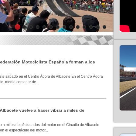
1
2
3
4
5
6
7
8
9
10
11
12
13
14
 Federación Motociclista Española forman a los
ste sábado en el Centro Ágora de Albacete En el Centro Ágora
to, medio centenar de...
 Albacete vuelve a hacer vibrar a miles de
 a miles de aficionados del motor en el Circuito de Albacete
n el espectáculo del motor...