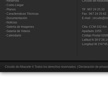
-
Reservas
Circuito de Albacet
-
Como Llegar
-
Planos
Tlf : 967 24 25 10
-
Caracteristicas Técnicas
Fax : 967 24 25 62
-
Documentación
E-mail : circuito@ci
-
Noticias
-
Galeria de Imagenes
Ctra. CCM-332 Km. 
-
Galeria de Videos
Apartado 1055
-
Calendario
Código Postal 020
Latitud N 39 0´28.1
Longitud W 1º47'45
Circuito de Albacete
© Todos los derechos reservados.
|
Declaración de privac