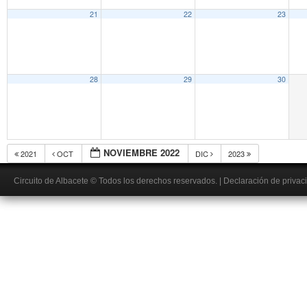
21
22
23
28
29
30
NOVIEMBRE 2022
2021
OCT
DIC
2023
Circuito de Albacete
© Todos los derechos reservados.
|
Declaración de privac