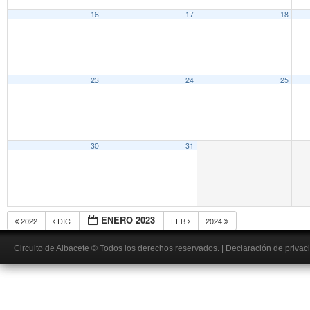
16
17
18
23
24
25
30
31
ENERO 2023
2022
DIC
FEB
2024
Circuito de Albacete
© Todos los derechos reservados.
|
Declaración de privac