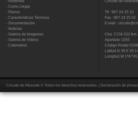
-
Reservas
Circuito de Albacet
-
Como Llegar
-
Planos
Tlf : 967 24 25 10
-
Caracteristicas Técnicas
Fax : 967 24 25 62
-
Documentación
E-mail : circuito@ci
-
Noticias
-
Galeria de Imagenes
Ctra. CCM-332 Km. 
-
Galeria de Videos
Apartado 1055
-
Calendario
Código Postal 020
Latitud N 39 0´28.1
Longitud W 1º47'45
Circuito de Albacete
© Todos los derechos reservados.
|
Declaración de privac