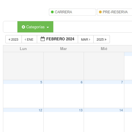
Categorías
FEBRERO 2024
2023
ENE
MAR
2025
Lun
Mar
Mié
5
6
7
12
13
14