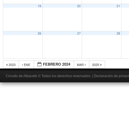
19
20
21
26
27
28
FEBRERO 2024
2023
ENE
MAR
2025
Circuito de Albacete
© Todos los derechos reservados.
|
Declaración de privac