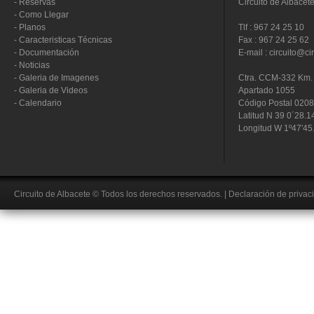
-
Reservas
Circuito de Albacet
-
Como Llegar
-
Planos
Tlf : 967 24 25 10
-
Caracteristicas Técnicas
Fax : 967 24 25 62
-
Documentación
E-mail : circuito@ci
-
Noticias
-
Galeria de Imagenes
Ctra. CCM-332 Km. 
-
Galeria de Videos
Apartado 1055
-
Calendario
Código Postal 020
Latitud N 39 0´28.1
Longitud W 1º47'45
Circuito de Albacete
© Todos los derechos reservados.
|
Declaración de privac