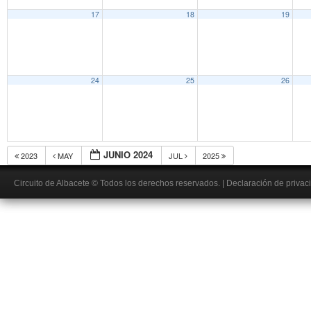
17
18
19
24
25
26
JUNIO 2024
2023
MAY
JUL
2025
Circuito de Albacete
© Todos los derechos reservados.
|
Declaración de privac