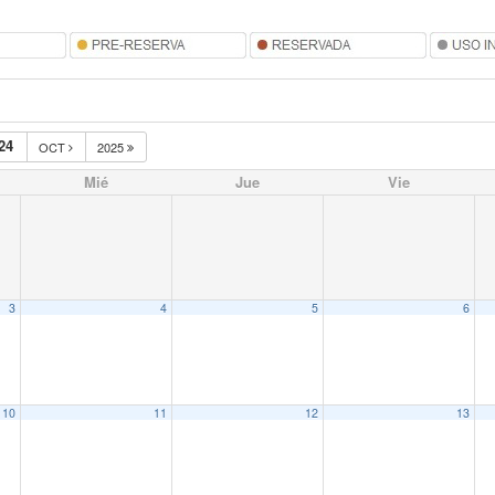
24
OCT
2025
Mié
Jue
Vie
3
4
5
6
10
11
12
13