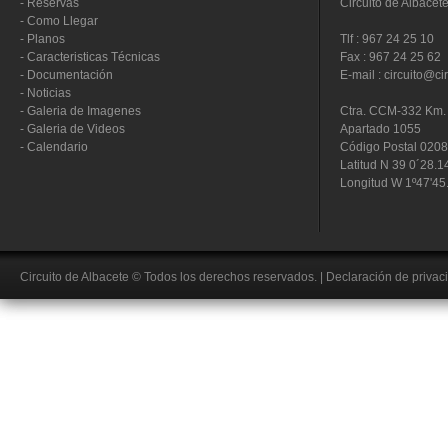
-
Reservas
Circuito de Albacet
-
Como Llegar
-
Planos
Tlf : 967 24 25 10
-
Caracteristicas Técnicas
Fax : 967 24 25 62
-
Documentación
E-mail : circuito@ci
-
Noticias
-
Galeria de Imagenes
Ctra. CCM-332 Km. 
-
Galeria de Videos
Apartado 1055
-
Calendario
Código Postal 020
Latitud N 39 0´28.1
Longitud W 1º47'45
Circuito de Albacete
© Todos los derechos reservados.
|
Declaración de privac