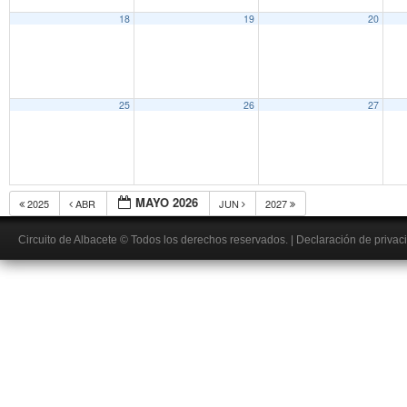
18
19
20
25
26
27
MAYO 2026
2025
ABR
JUN
2027
Circuito de Albacete
© Todos los derechos reservados.
|
Declaración de privac