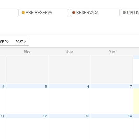
SEP
2027
Mié
Jue
Vie
4
5
6
7
11
12
13
14