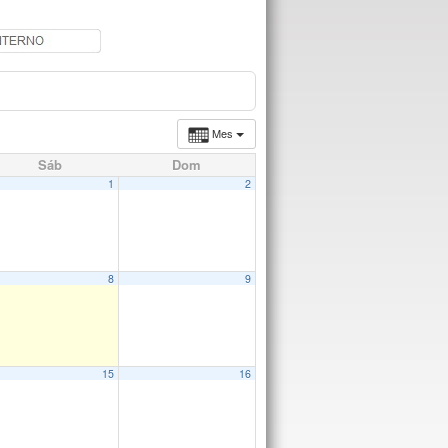
Mes
Sáb
Dom
1
2
8
9
15
16