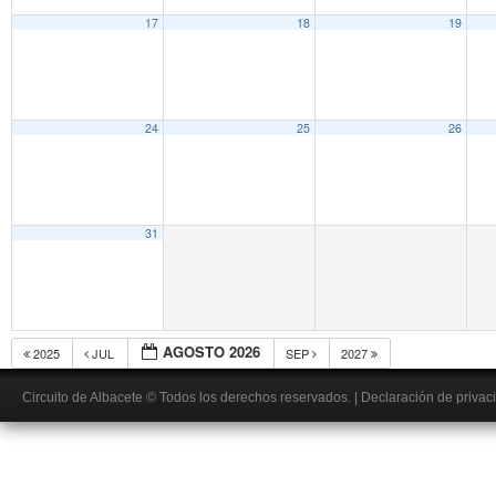
17
18
19
24
25
26
31
AGOSTO 2026
2025
JUL
SEP
2027
Circuito de Albacete
© Todos los derechos reservados.
|
Declaración de privac