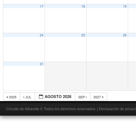
17
18
19
24
25
26
31
AGOSTO 2026
2025
JUL
SEP
2027
Circuito de Albacete
© Todos los derechos reservados.
|
Declaración de privac