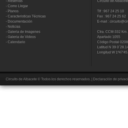
-
Reservas
Circuito de Albacet
-
Como Llegar
-
Planos
Tlf : 967 24 25 10
-
Caracteristicas Técnicas
Fax : 967 24 25 62
-
Documentación
E-mail : circuito@ci
-
Noticias
-
Galeria de Imagenes
Ctra. CCM-332 Km. 
-
Galeria de Videos
Apartado 1055
-
Calendario
Código Postal 020
Latitud N 39 0´28.1
Longitud W 1º47'45
Circuito de Albacete
© Todos los derechos reservados.
|
Declaración de privac