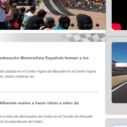
1
2
3
4
5
6
7
8
9
10
11
12
13
14
 Federación Motociclista Española forman a los
ste sábado en el Centro Ágora de Albacete En el Centro Ágora
to, medio centenar de...
 Albacete vuelve a hacer vibrar a miles de
 a miles de aficionados del motor en el Circuito de Albacete
n el espectáculo del motor...