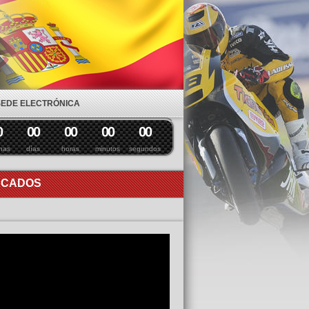
SEDE ELECTRÓNICA
0
0
0
0
0
0
0
0
0
nas
días
horas
minutos
segundos
ACADOS