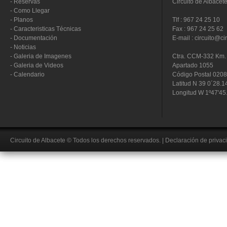
-
Reservas
Circuito de Albacet
-
Como Llegar
-
Planos
Tlf : 967 24 25 10
-
Caracteristicas Técnicas
Fax : 967 24 25 62
-
Documentación
E-mail : circuito@ci
-
Noticias
-
Galeria de Imagenes
Ctra. CCM-332 Km. 
-
Galeria de Videos
Apartado 1055
-
Calendario
Código Postal 020
Latitud N 39 0´28.1
Longitud W 1º47'45
Circuito de Albacete
© Todos los derechos reservados.
|
Declaración de privac