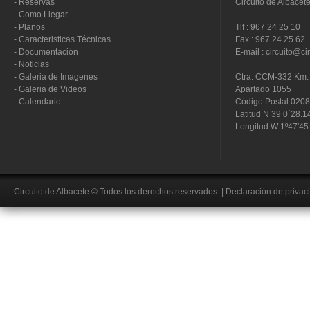
-
Reservas
Circuito de Albacet
-
Como Llegar
-
Planos
Tlf : 967 24 25 10
-
Caracteristicas Técnicas
Fax : 967 24 25 62
-
Documentación
E-mail : circuito@ci
-
Noticias
-
Galeria de Imagenes
Ctra. CCM-332 Km. 
-
Galeria de Videos
Apartado 1055
-
Calendario
Código Postal 020
Latitud N 39 0´28.1
Longitud W 1º47'45
Circuito de Albacete
© Todos los derechos reservados.
|
Declaración de privac