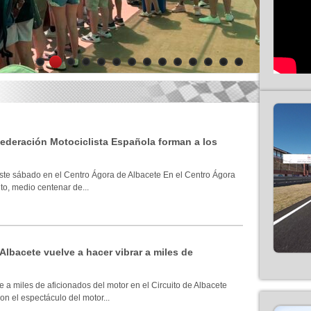
1
2
3
4
5
6
7
8
9
10
11
12
13
14
 Federación Motociclista Española forman a los
ste sábado en el Centro Ágora de Albacete En el Centro Ágora
to, medio centenar de...
 Albacete vuelve a hacer vibrar a miles de
 a miles de aficionados del motor en el Circuito de Albacete
n el espectáculo del motor...