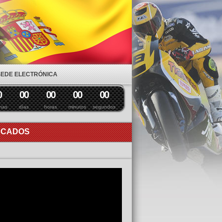
SEDE ELECTRÓNICA
0
0
0
0
0
0
0
0
0
nas
días
horas
minutos
segundos
ACADOS