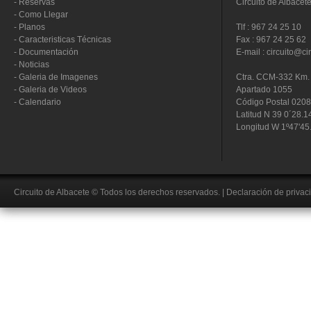
-
Reservas
Circuito de Albacet
-
Como Llegar
-
Planos
Tlf : 967 24 25 10
-
Caracteristicas Técnicas
Fax : 967 24 25 62
-
Documentación
E-mail : circuito@ci
-
Noticias
-
Galeria de Imagenes
Ctra. CCM-332 Km. 
-
Galeria de Videos
Apartado 1055
-
Calendario
Código Postal 020
Latitud N 39 0´28.1
Longitud W 1º47'45
Circuito de Albacete
© Todos los derechos reservados.
|
Declaración de privac