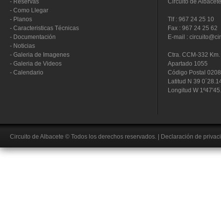
-
Reservas
Circuito de Albacet
-
Como Llegar
-
Planos
Tlf : 967 24 25 10
-
Caracteristicas Técnicas
Fax : 967 24 25 62
-
Documentación
E-mail : circuito@ci
-
Noticias
-
Galeria de Imagenes
Ctra. CCM-332 Km. 
-
Galeria de Videos
Apartado 1055
-
Calendario
Código Postal 020
Latitud N 39 0´28.1
Longitud W 1º47'45
Circuito de Albacete
© Todos los derechos reservados.
|
Declaración de privac